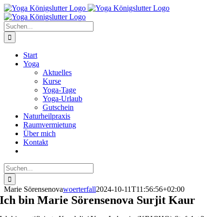
Zum
Inhalt
springen
Suche
nach:
Start
Yoga
Aktuelles
Kurse
Yoga-Tage
Yoga-Urlaub
Gutschein
Naturheilpraxis
Raumvermietung
Über mich
Kontakt
Suche
nach:
Marie Sörensenova
woerterfall
2024-10-11T11:56:56+02:00
Ich bin Marie Sörensenova Surjit Kaur