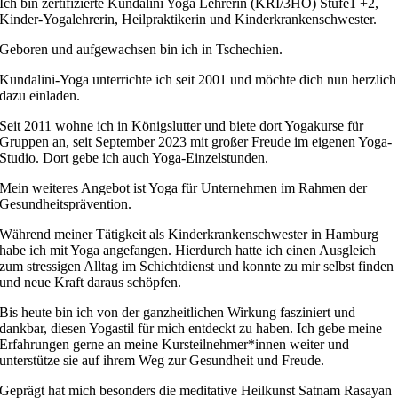
Ich bin zertifizierte Kundalini Yoga Lehrerin (KRI/3HO) Stufe1 +2,
Kinder-Yogalehrerin, Heilpraktikerin und Kinderkrankenschwester.
Geboren und aufgewachsen bin ich in Tschechien.
Kundalini-Yoga unterrichte ich seit 2001 und möchte dich nun herzlich
dazu einladen.
Seit 2011 wohne ich in Königslutter und biete dort Yogakurse für
Gruppen an, seit September 2023 mit großer Freude im eigenen Yoga-
Studio. Dort gebe ich auch Yoga-Einzelstunden.
Mein weiteres Angebot ist Yoga für Unternehmen im Rahmen der
Gesundheitsprävention.
Während meiner Tätigkeit als Kinderkrankenschwester in Hamburg
habe ich mit Yoga angefangen. Hierdurch hatte ich einen Ausgleich
zum stressigen Alltag im Schichtdienst und konnte zu mir selbst finden
und neue Kraft daraus schöpfen.
Bis heute bin ich von der ganzheitlichen Wirkung fasziniert und
dankbar, diesen Yogastil für mich entdeckt zu haben. Ich gebe meine
Erfahrungen gerne an meine Kursteilnehmer*innen weiter und
unterstütze sie auf ihrem Weg zur Gesundheit und Freude.
Geprägt hat mich besonders die meditative Heilkunst Satnam Rasayan